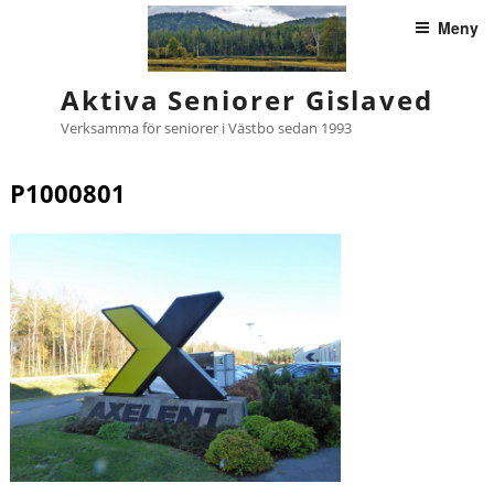
Hoppa
Meny
till
innehåll
Aktiva Seniorer Gislaved
Verksamma för seniorer i Västbo sedan 1993
P1000801