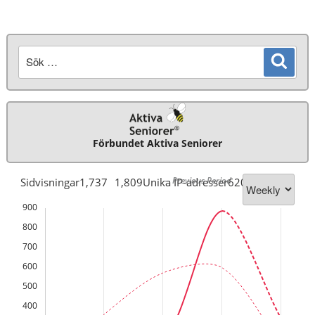
Sök
Sök
efter:
Förbundet Aktiva Seniorer
-- Previous Period
Sidvisningar
1,737
1,809
Unika IP-adresser
620
359