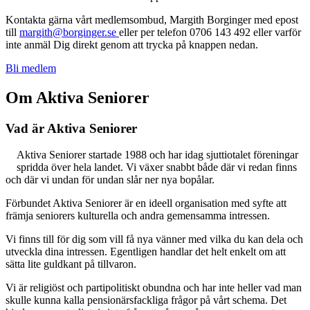
Kontakta gärna vårt medlemsombud, Margith Borginger med epost
till
margith@borginger.se
eller per telefon 0706 143 492 eller varför
inte anmäl Dig direkt genom att trycka på knappen nedan.
Bli medlem
Om Aktiva Seniorer
Vad är Aktiva Seniorer
Aktiva Seniorer startade 1988 och har idag sjuttiotalet föreningar
spridda över hela landet. Vi växer snabbt både där vi redan finns
och där vi undan för undan slår ner nya bopålar.
Förbundet Aktiva Seniorer är en ideell organisation med syfte att
främja seniorers kulturella och andra gemensamma intressen.
Vi finns till för dig som vill få nya vänner med vilka du kan dela och
utveckla dina intressen. Egentligen handlar det helt enkelt om att
sätta lite guldkant på tillvaron.
Vi är religiöst och partipolitiskt obundna och har inte heller vad man
skulle kunna kalla pensionärsfackliga frågor på vårt schema. Det