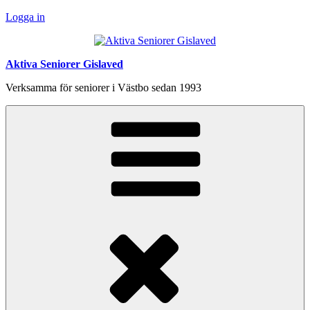
Hoppa
Logga in
till
innehåll
Aktiva Seniorer Gislaved
Verksamma för seniorer i Västbo sedan 1993