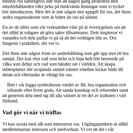
hindrar oss naturligtvis inte från att någon gång protestera mot
missförhållanden eller peka på önskvärda lösningar som vi tycker
bör introduceras. Men det är inte någon stor uppgift för oss, det finns
andra organisationer som är bättre än oss på sådant.
En av de idéer som vår verksamhet vilar på är övertygelsen om att
det alltid är roligare att göra saker tillsammans. Dels inspirerar vi
varandra och dels puffar vi på så att det verkligen blir av. Det
fungerar i praktiken, det vet vi.
Det finns inte någon form av underhållning som går upp mot ett bra
samtal. Det kan röra vad som helst och löpa helt fritt beroende på
vilka som deltar och vad som händer ute i världen. Att skapa
mötesplatser där avspända samtal vänner emellan lockar både till
skratt och eftertanke är viktigt för oss.
Biet i vår logga symboliserar värdet av flit, bra organisation och
sökande efter livets goda. Att samla kunskap och erfarenhet samt
att generöst dela med sig till alla vänner är en del av kulturen i vårt
förbund.
Vad gör vi när vi träffas
Vi kan syssla med allt som intresserar oss. Utgångspunkten är alltid
medlemmarnas intressen och medverkan. Vi vet att det i vår