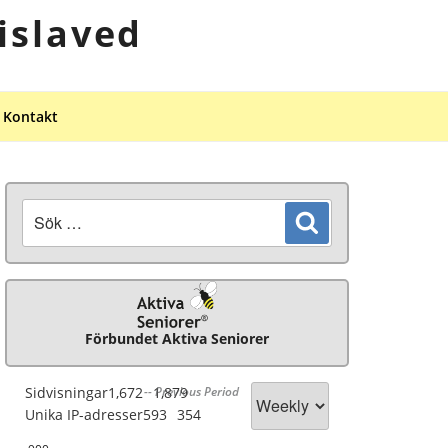
islaved
Kontakt
Sök
Sök
efter:
Förbundet Aktiva Seniorer
Sidvisningar
1,672
-- Previous Period
1,879
Unika IP-adresser
593
354