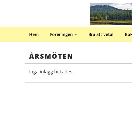
Hoppa
till
innehåll
Hem
Föreningen
Bra att veta!
Bo
ÅRSMÖTEN
Inga inlägg hittades.