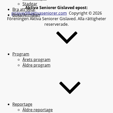
Stadgar
Aktiva Seniorer Gislaved epost:
Bra att veta!
gislaved@aktivaseniorer.com
Copyright © 2026
Boka/Anmälan
Föreningen Aktiva Seniorer Gislaved. Alla rättigheter
reserverade.
Program
Årets program
Äldre program
Reportage
Äldre reportage