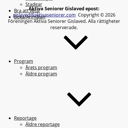
Stadgar
Aktiva Seniorer Gislaved epost:
Bra att veta!
gislaved@aktivaseniorer.com
Copyright © 2026
Boka/Anmälan
Föreningen Aktiva Seniorer Gislaved. Alla rättigheter
reserverade.
Program
Årets program
Äldre program
Reportage
Äldre reportage