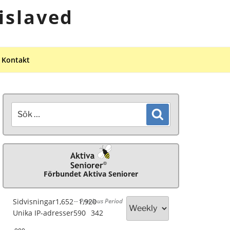
islaved
Kontakt
Sök
Sök
efter:
Förbundet Aktiva Seniorer
Sidvisningar
1,652
-- Previous Period
1,920
Unika IP-adresser
590
342