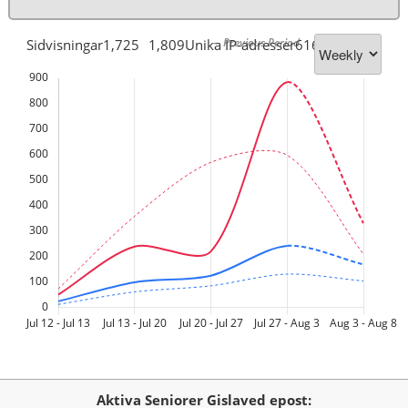
-- Previous Period
Sidvisningar
1,725
1,809
Unika IP-adresser
616
359
Aktiva Seniorer Gislaved epost: