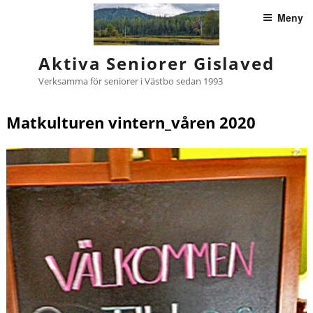
Hoppa
Meny
till
innehåll
Aktiva Seniorer Gislaved
Verksamma för seniorer i Västbo sedan 1993
Matkulturen vintern_våren 2020