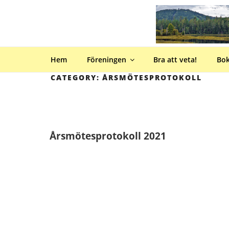
Hoppa
till
innehåll
Hem
Föreningen
Bra att veta!
Bo
CATEGORY:
ÅRSMÖTESPROTOKOLL
Årsmötesprotokoll 2021