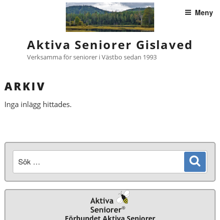
Hoppa
Meny
till
innehåll
Aktiva Seniorer Gislaved
Verksamma för seniorer i Västbo sedan 1993
ARKIV
Inga inlägg hittades.
Sök
Sök
efter:
Förbundet Aktiva Seniorer