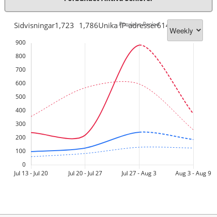
-- Previous Period
Sidvisningar
1,723
1,786
Unika IP-adresser
614
372